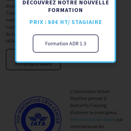
DÉCOUVREZ NOTRE NOUVELLE
étudiants. Butterfly
FORMATION
Training a obtenu les
meilleurs résultats dans
PRIX : 80€ HT/ STAGIAIRE
toutes ces catégories lors
de l’enquête annuelle de
IATA.
Formation ADR 1.3
Télécharger
l'accréditation Best
Performance Award
L’instructeur virtuel
Papillon permet à
Butterfly Training
d’obtenir le prestigieux
Best Innovation Award
par
International Air