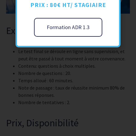
PRIX : 80€ HT/ STAGIAIRE
Formation ADR 1.3
Examen
Le test final se déroule en ligne sans supervision, et
peut être passé à tout moment à votre convenance.
Contenu: questions à choix multiples.
Nombre de questions : 20.
Temps alloué : 60 minutes.
Note de passage : taux de réussite minimum 80% de
bonnes réponses.
Nombre de tentatives : 2.
Prix, Disponibilité