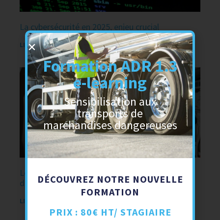
La cybersécurité en 2025, enjeu crucial
LIRE PLUS »
Formation ADR 1.3
e-learning
Sensibilisation aux
transports de
marchandises dangereuses
Le e-learning adaptatif une expérience
DÉCOUVREZ NOTRE NOUVELLE
d’apprentissage augmentée
FORMATION
LIRE PLUS »
PRIX : 80€ HT/ STAGIAIRE